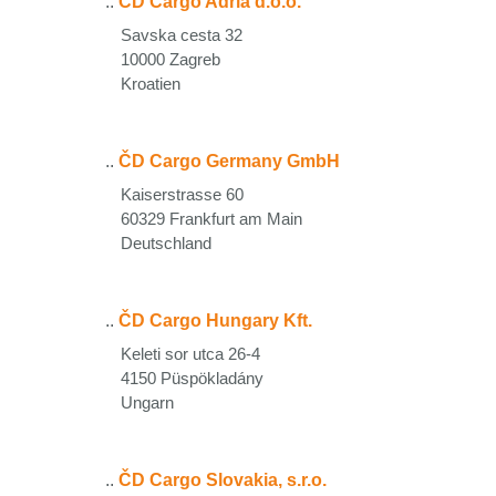
..
ČD Cargo Adria d.o.o.
Savska cesta 32
10000 Zagreb
Kroatien
..
ČD Cargo Germany GmbH
Kaiserstrasse 60
60329 Frankfurt am Main
Deutschland
..
ČD Cargo Hungary Kft.
Keleti sor utca 26-4
4150 Püspökladány
Ungarn
..
ČD Cargo Slovakia, s.r.o.