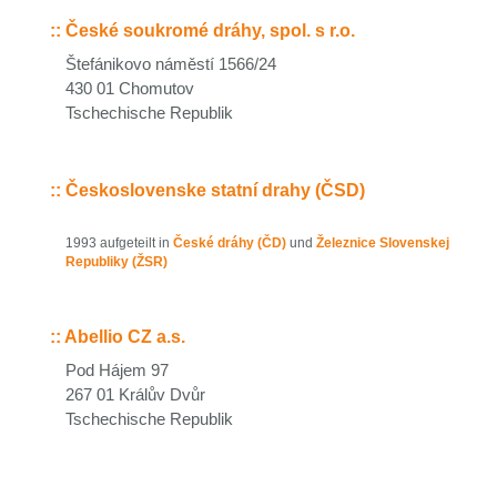
::
České soukromé dráhy, spol. s r.o.
Štefánikovo náměstí 1566/24
430 01 Chomutov
Tschechische Republik
::
Československe statní drahy (ČSD)
1993 aufgeteilt in
České dráhy (ČD)
und
Železnice Slovenskej
Republiky (ŽSR)
::
Abellio CZ a.s.
Pod Hájem 97
267 01 Králův Dvůr
Tschechische Republik