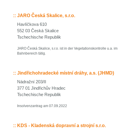
::
JARO Česká Skalice, s.r.o.
Havlíčkova 610
552 03 Česká Skalice
Tschechische Republik
JARO Česká Skalice, s.r.o. ist in der Vegetationskontrolle u.a. im
Bahnbereich tätig.
::
Jindřichohradecké místní dráhy, a.s. (JHMD)
Nádražní 203/II
377 01 Jindřichův Hradec
Tschechische Republik
Insolvenzantrag am 07.09.2022
::
KDS - Kladenská dopravní a strojní s.r.o.