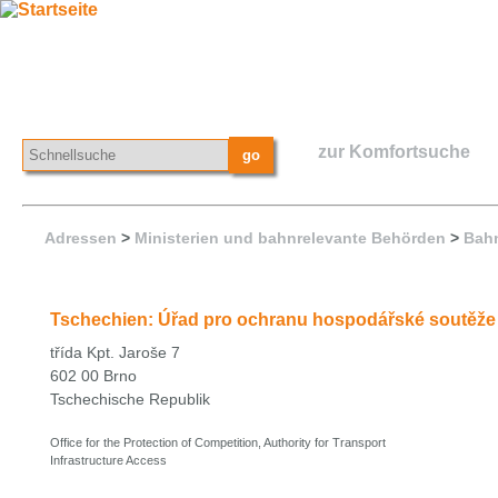
zur Komfortsuche
Adressen
>
Ministerien und bahnrelevante Behörden
>
Bahn
Tschechien: Úřad pro ochranu hospodářské soutěž
třída Kpt. Jaroše 7
602 00 Brno
Tschechische Republik
Office for the Protection of Competition, Authority for Transport
Infrastructure Access