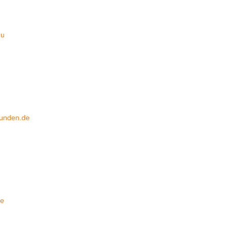
eu
u
unden.de
be