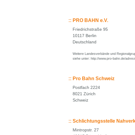
::
PRO BAHN e.V.
Friedrichstraße 95
10117 Berlin
Deutschland
Weitere Landesverbände und Regionalgr
siehe unter: http://www.pro-bahn.de/adres
::
Pro Bahn Schweiz
Postfach 2224
8021 Zürich
Schweiz
::
Schlichtungsstelle Nahverk
Mintropstr. 27