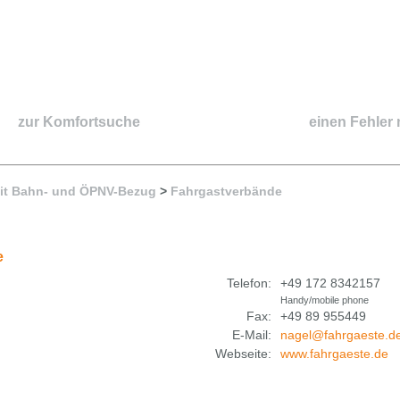
zur Komfortsuche
einen Fehler
it Bahn- und ÖPNV-Bezug
>
Fahrgastverbände
e
Telefon:
+49 172 8342157
Handy/mobile phone
Fax:
+49 89 955449
E-Mail:
nagel@fahrgaeste.d
Webseite:
www.fahrgaeste.de